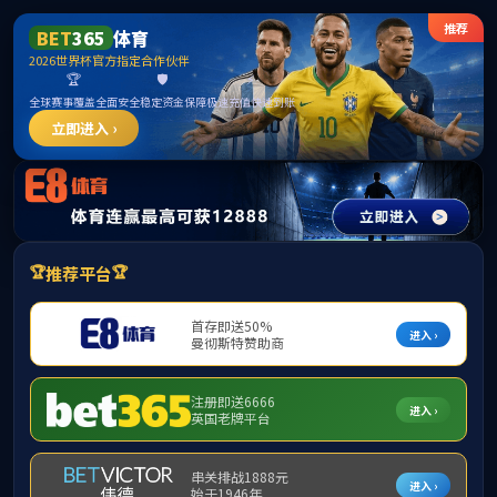
******
中国·9428cn太阳集团古天乐(股份有限公司)-
Official website
首
中
宣
页
心概况
传教育