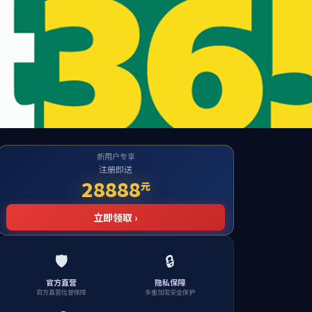
2026年8月6日星期四15:59:24
site
咨
危
党
学
询服务
机管理
建工作
校首页